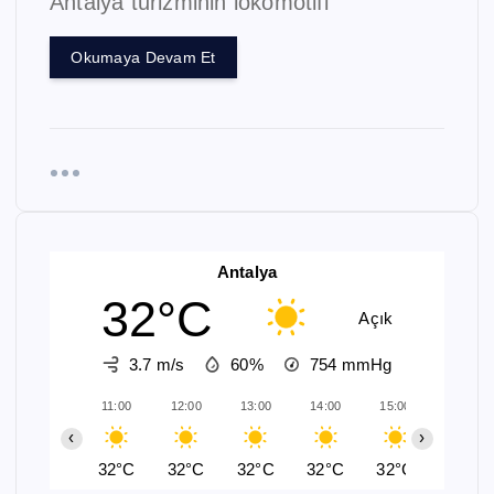
Antalya turizminin lokomotifi
Okumaya Devam Et
Antalya
32°C
Açık
3.7 m/s
60%
754
mmHg
11:00
12:00
13:00
14:00
15:00
16:00
‹
›
32°C
32°C
32°C
32°C
32°C
32°C