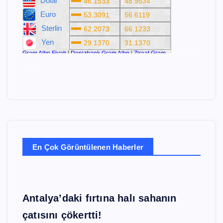
ziraat altın
bankaların gümüş fiyatları
ziraat bankası altın
fiyatları alış satış canlı
ziraat bankası gram altın
En Çok Görüntülenen Haberler
Antalya’daki fırtına halı sahanın
çatısını çökertti!